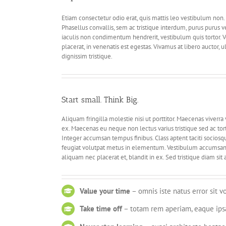
Etiam consectetur odio erat, quis mattis leo vestibulum non. Fu
Phasellus convallis, sem ac tristique interdum, purus purus 
iaculis non condimentum hendrerit, vestibulum quis tortor.
placerat, in venenatis est egestas. Vivamus at libero auctor
dignissim tristique.
Start small. Think Big.
Aliquam fringilla molestie nisi ut porttitor. Maecenas viverra
ex. Maecenas eu neque non lectus varius tristique sed ac tor
Integer accumsan tempus finibus. Class aptent taciti sociosq
feugiat volutpat metus in elementum. Vestibulum accumsan 
aliquam nec placerat et, blandit in ex. Sed tristique diam sit
Value your time
– omnis iste natus error sit 
Take time off
– totam rem aperiam, eaque ips