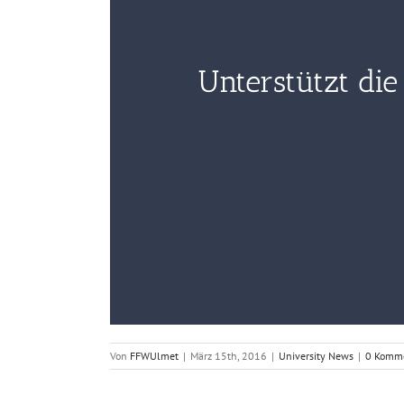
Unterstützt di
Von
FFWUlmet
|
März 15th, 2016
|
University News
|
0 Komm