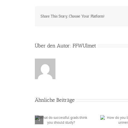
Share This Story, Choose Your Platform!
Über den Autor:
FFWUlmet
Ähnliche Beiträge
 successful grads
How do you best prepare