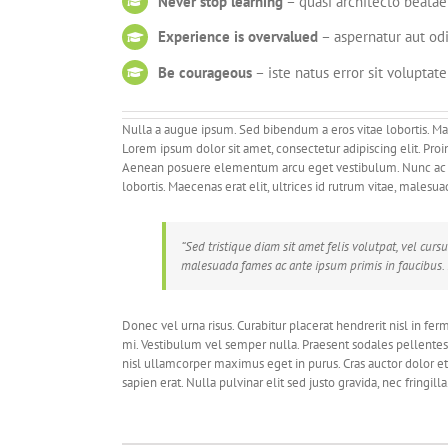
Never stop learning
– quasi architecto beatae 
Experience is overvalued
– aspernatur aut odi
Be courageous
– iste natus error sit voluptat
Nulla a augue ipsum. Sed bibendum a eros vitae lobortis. Maec
Lorem ipsum dolor sit amet, consectetur adipiscing elit. Proin 
Aenean posuere elementum arcu eget vestibulum. Nunc ac tr
lobortis. Maecenas erat elit, ultrices id rutrum vitae, malesua
“Sed tristique diam sit amet felis volutpat, vel cur
malesuada fames ac ante ipsum primis in faucibus.
Donec vel urna risus. Curabitur placerat hendrerit nisl in fe
mi. Vestibulum vel semper nulla. Praesent sodales pellentes
nisl ullamcorper maximus eget in purus. Cras auctor dolor e
sapien erat. Nulla pulvinar elit sed justo gravida, nec fringilla