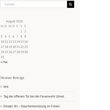
Suche
nach:
August 2026
M
D
M
D
F
S
S
1
2
3
4
5
6
7
8
9
10
11
12
13
14
15
16
17
18
19
20
21
22
23
24
25
26
27
28
29
30
31
« Mai
Neueste Beiträge
test
Tag der offenen Tür bei der Feuerwehr Ulmet
Einsatz: B1 – Rauchentwicklung im Freien