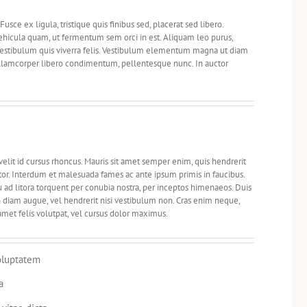
sce ex ligula, tristique quis finibus sed, placerat sed libero.
vehicula quam, ut fermentum sem orci in est. Aliquam leo purus,
 Vestibulum quis viverra felis. Vestibulum elementum magna ut diam
, ullamcorper libero condimentum, pellentesque nunc. In auctor
 velit id cursus rhoncus. Mauris sit amet semper enim, quis hendrerit
tor. Interdum et malesuada fames ac ante ipsum primis in faucibus.
u ad litora torquent per conubia nostra, per inceptos himenaeos. Duis
diam augue, vel hendrerit nisi vestibulum non. Cras enim neque,
 amet felis volutpat, vel cursus dolor maximus.
voluptatem
a