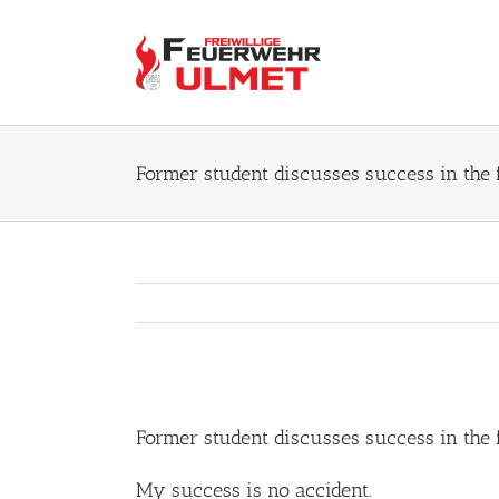
Zum
Inhalt
springen
Former student discusses success in the 
Zeige
grösseres
Former student discusses success in the 
Bild
My success is no accident.