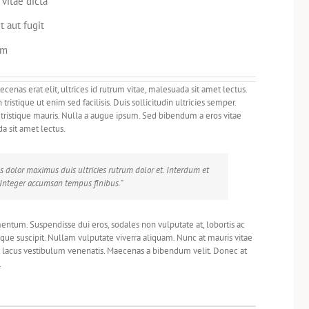
vitae dicta
t aut fugit
em
enas erat elit, ultrices id rutrum vitae, malesuada sit amet lectus.
tristique ut enim sed facilisis. Duis sollicitudin ultricies semper.
istique mauris. Nulla a augue ipsum. Sed bibendum a eros vitae
da sit amet lectus.
sus dolor maximus duis ultricies rutrum dolor et. Interdum et
 Integer accumsan tempus finibus.”
rmentum. Suspendisse dui eros, sodales non vulputate at, lobortis ac
que suscipit. Nullam vulputate viverra aliquam. Nunc at mauris vitae
t lacus vestibulum venenatis. Maecenas a bibendum velit. Donec at
.