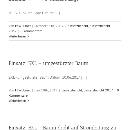
V1 - VU unklare Lage Datum: [...]
Von
FFWUlmet
|
Oktober 11th, 2017
|
Einsatzbericht
,
Einsatzbericht
2017
|
0 Kommentare
Weiterlesen
Einsatz: EKL – umgestürzter Baum
EKL - umgestürzter Baum Datum: 10.06.2017, [...]
Von
FFWUlmet
|
Juni 10th, 2017
|
Einsatzbericht
,
Einsatzbericht 2017
|
0
Kommentare
Weiterlesen
Einsatz: EKL – Baum droht auf Stromleitung zu