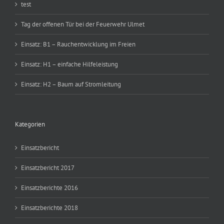
test
Tag der offenen Tür bei der Feuerwehr Ulmet
Einsatz: B1 – Rauchentwicklung im Freien
Einsatz: H1 – einfache Hilfeleistung
Einsatz: H2 – Baum auf Stromleitung
Kategorien
Einsatzbericht
Einsatzbericht 2017
Einsatzberichte 2016
Einsatzberichte 2018