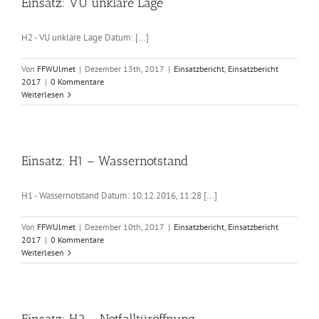
Einsatz: VU unklare Lage
H2 - VU unklare Lage Datum: [...]
Von
FFWUlmet
|
Dezember 13th, 2017
|
Einsatzbericht
,
Einsatzbericht
2017
|
0 Kommentare
Weiterlesen
Einsatz: H1 – Wassernotstand
H1 - Wassernotstand Datum: 10.12.2016, 11:28 [...]
Von
FFWUlmet
|
Dezember 10th, 2017
|
Einsatzbericht
,
Einsatzbericht
2017
|
0 Kommentare
Weiterlesen