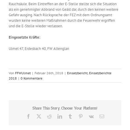
Rauchsäule. Beim Eintreffen an der E-Stelle stellte sich die Situation
als ein genehmigter Abbrand von Geäst dar, durch den keinen weitere
Gefahr ausging. Nach Rücksprache der FEZ mit dem Ordnungsamt
wurden keine weiteren Maßnahmen durch die Feuerwehr ergriffen
und die E-Stelle wieder verlassen.
Eingesetzte Kräfte:
Ulmet 47, Erdesbach 40, FW Altenglan
Von
FFWUlmet
|
Februar 26th, 2018
|
Einsatzbericht
,
Einsatzberichte
2018
|
0 Kommentare
Share This Story, Choose Your Platform!
Facebook
X
Reddit
LinkedIn
Tumblr
Pinterest
Vk
E-
Mail