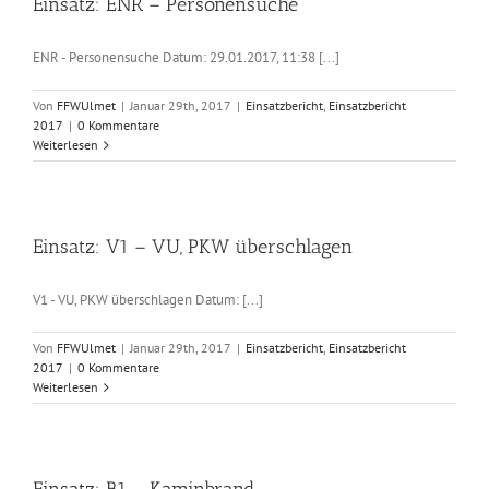
Einsatz: ENR – Personensuche
ENR - Personensuche Datum: 29.01.2017, 11:38 [...]
Von
FFWUlmet
|
Januar 29th, 2017
|
Einsatzbericht
,
Einsatzbericht
2017
|
0 Kommentare
Weiterlesen
Einsatz: V1 – VU, PKW überschlagen
V1 - VU, PKW überschlagen Datum: [...]
Von
FFWUlmet
|
Januar 29th, 2017
|
Einsatzbericht
,
Einsatzbericht
2017
|
0 Kommentare
Weiterlesen