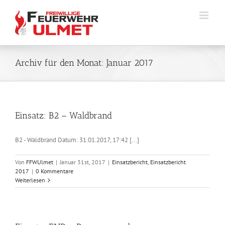
Zum
Inhalt
springen
Archiv für den Monat:
Januar 2017
Einsatz: B2 – Waldbrand
B2 - Waldbrand Datum: 31.01.2017, 17:42 [...]
Von
FFWUlmet
|
Januar 31st, 2017
|
Einsatzbericht
,
Einsatzbericht
2017
|
0 Kommentare
Weiterlesen