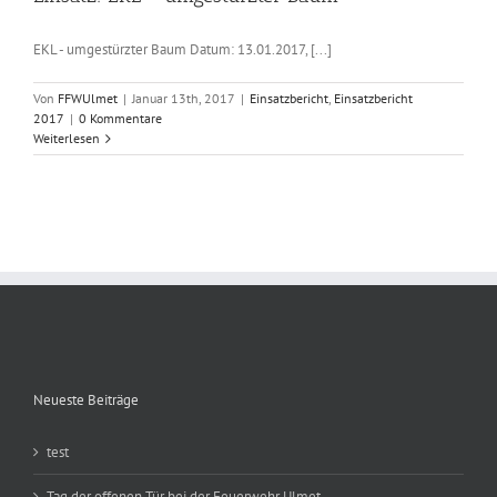
EKL - umgestürzter Baum Datum: 13.01.2017, [...]
Von
FFWUlmet
|
Januar 13th, 2017
|
Einsatzbericht
,
Einsatzbericht
2017
|
0 Kommentare
Weiterlesen
Neueste Beiträge
test
Tag der offenen Tür bei der Feuerwehr Ulmet