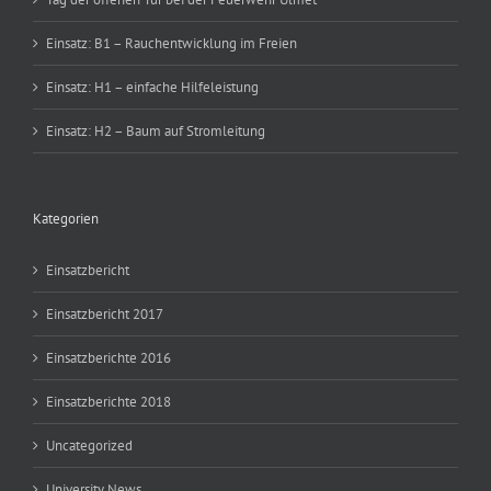
Einsatz: B1 – Rauchentwicklung im Freien
Einsatz: H1 – einfache Hilfeleistung
Einsatz: H2 – Baum auf Stromleitung
Kategorien
Einsatzbericht
Einsatzbericht 2017
Einsatzberichte 2016
Einsatzberichte 2018
Uncategorized
University News