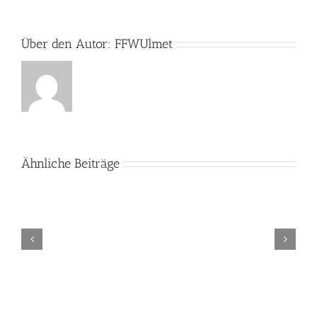
Über den Autor:
FFWUlmet
Ähnliche Beiträge
Einsatz:
B1
–
Rauchentwicklung
im
Freien