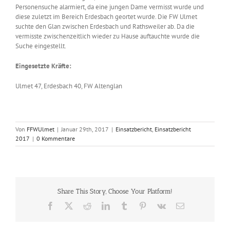
Personensuche alarmiert, da eine jungen Dame vermisst wurde und
diese zuletzt im Bereich Erdesbach geortet wurde. Die FW Ulmet
suchte den Glan zwischen Erdesbach und Rathsweiler ab. Da die
vermisste zwischenzeitlich wieder zu Hause auftauchte wurde die
Suche eingestellt.
Eingesetzte Kräfte:
Ulmet 47, Erdesbach 40, FW Altenglan
Von
FFWUlmet
|
Januar 29th, 2017
|
Einsatzbericht
,
Einsatzbericht
2017
|
0 Kommentare
Share This Story, Choose Your Platform!
Facebook
X
Reddit
LinkedIn
Tumblr
Pinterest
Vk
E-
Mail