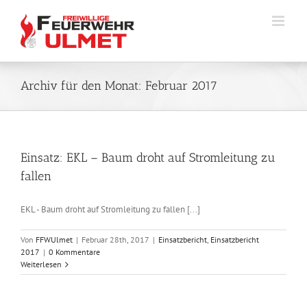
Zum
Inhalt
springen
Archiv für den Monat:
Februar 2017
Einsatz: EKL – Baum droht auf Stromleitung zu
fallen
EKL - Baum droht auf Stromleitung zu fallen [...]
Von
FFWUlmet
|
Februar 28th, 2017
|
Einsatzbericht
,
Einsatzbericht
2017
|
0 Kommentare
Weiterlesen