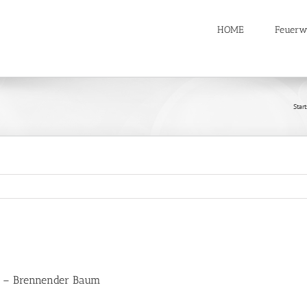
HOME
Feuerw
Start
 – Brennender Baum