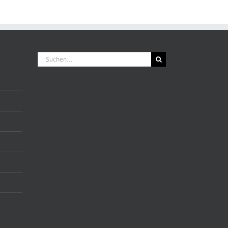
Suche
nach: