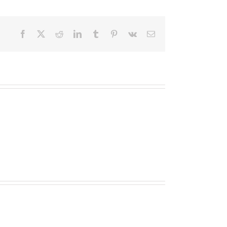
Facebook
X
Reddit
LinkedIn
Tumblr
Pinterest
Vk
E-
Mail