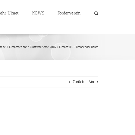
ehr Ulmet
NEWS
Förderverein
seite
Einsatzbericht
Einsatzberichte 2016
Einsatz: B1 – Brennender Baum
Zurück
Vor