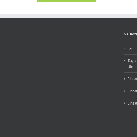
Neueste
test
Tag d
Ulme
Einsa
Einsa
Einsa