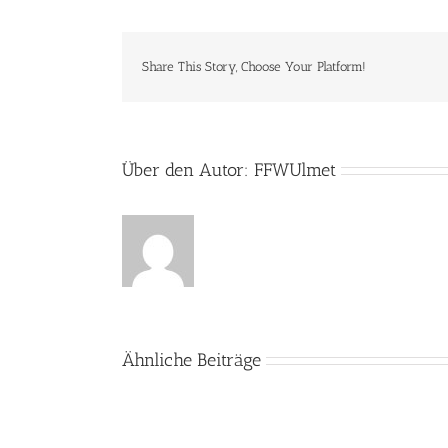
Share This Story, Choose Your Platform!
Über den Autor:
FFWUlmet
Ähnliche Beiträge