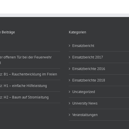
 Beiträge
Kategorien
Einsatzbericht
er offenen Tür bei der Feuerwehr
Einsatzbericht 2017
t
Einsatzberichte 2016
tz: B1 – Rauchentwicklung im Freien
Einsatzberichte 2018
tz: H1 – einfache Hilfeleistung
Uncategorized
tz: H2 – Baum auf Stromleitung
University News
Veranstaltungen