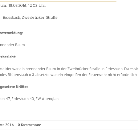
um: 18.03.2016, 12:03 Uhr.
t: Erdesbach, Zweibrücker Straße
nsatzmeldung:
ennender Baum
zbericht:
eldet war ein brennender Baum in der Zweibrücker Straße in Erdesbach. Da es si
des Blütenstaub o.ä. absetzte war ein eingreifen der Feuerwehr nicht erforderlich.
gesetzte Kräfte:
et 47, Erdesbach 40, FW Altenglan
chte 2016
|
0 Kommentare