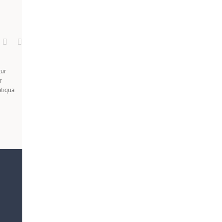
tur
r
liqua.