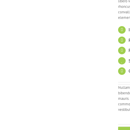
libero 
rhoncus
convall
elemen
Nullam 
bibendu
mauris.
commodo
vestibu