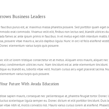
rrows Business Leaders
faucibus purus est, ac maximus massa pharetra posuere. Sed porttitor quam eget o
mmodo erat commodo. Vivamus velit elit, finibus non lectus sed, blandit ultrices du
da fames ac ante ipsum primis in faucibus. In et metus eget nibh interdum mattis.
sa, posuere vitae mauris a, iaculis dapibus ligula. Nunc in orci id felis eleifend vest
i. Donec elementum varius turpis quis posuere.
ec elit ut lorem tristique consectetur et at metus. Aliquam eros mauris, aliquet nec
etur, condimentum ultricies nunc. Nam tincidunt est ac ante elementum tincidunt. 
istique eu blandit eu, lobortis vitae velit. Nullam cursus arcu eget placerat lacinia. Null
lementum varius turpis quis posuere.
 Your Future With Avada Education
isse sapien mauris, consequat nec pellentesque at, pharetra feugiat tortor. Donec lo
 luctus scelerisque ligula semper eu. Donec dictum et elit porttitor tincidunt. Duis l
n vitae nibh id, mollis convallis nisl. Mauris varius cursus lorem at eleifend. Phasel