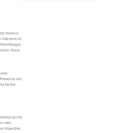
dio rhoncus,
i. Interdum et
 Pellentesque
ibulum. Nulla
 urna
Phasellus nisi
a facilisi.
bortis lacinia
eo nibh,
lus imperdiet,