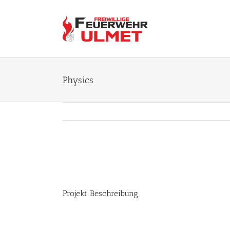
Zum
Inhalt
springen
Physics
View
Larger
Image
Projekt Beschreibung