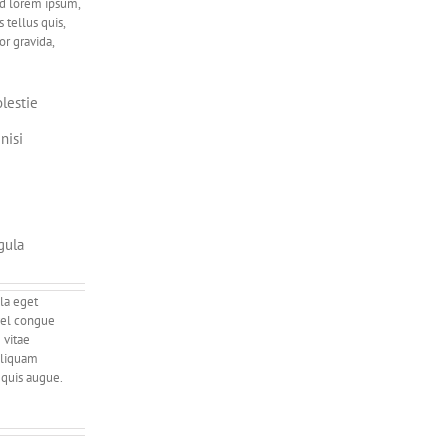
Sed lorem ipsum,
 tellus quis,
or gravida,
lestie
nisi
gula
lla eget
 vel congue
 vitae
Aliquam
 quis augue.