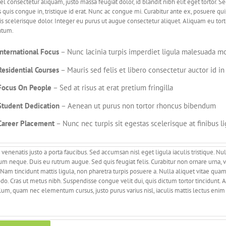
vel consectetur aliquam, justo massa feugiat dolor, id blandit nibh elit eget tortor. 
 quis congue in, tristique id erat. Nunc ac congue mi. Curabitur ante ex, posuere quis
is scelerisque dolor. Integer eu purus ut augue consectetur aliquet. Aliquam eu tort
tum.
International Focus
– Nunc lacinia turpis imperdiet ligula malesuada mo
Residential Courses
– Mauris sed felis et libero consectetur auctor id in 
Focus On People
– Sed at risus at erat pretium fringilla
Student Dedication
– Aenean ut purus non tortor rhoncus bibendum
Career Placement
– Nunc nec turpis sit egestas scelerisque at finibus li
venenatis justo a porta faucibus. Sed accumsan nisl eget ligula iaculis tristique. Nu
m neque. Duis eu rutrum augue. Sed quis feugiat felis. Curabitur non ornare urna,
 Nam tincidunt mattis ligula, non pharetra turpis posuere a. Nulla aliquet vitae quam
. Cras ut metus nibh. Suspendisse congue velit dui, quis dictum tortor tincidunt. 
lum, quam nec elementum cursus, justo purus varius nisl, iaculis mattis lectus enim