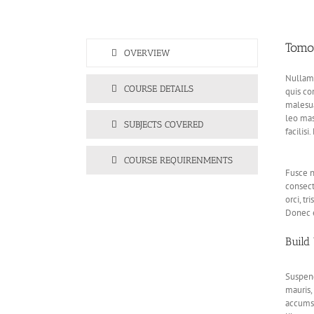
Tomo
OVERVIEW
Nullam 
COURSE DETAILS
quis co
malesua
leo mas
SUBJECTS COVERED
facilis
COURSE REQUIRENMENTS
Fusce n
consect
orci, tr
Donec e
Build
Suspend
mauris,
accumsa