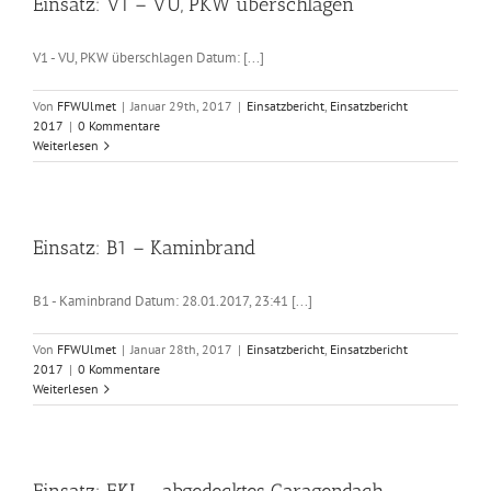
Einsatz: V1 – VU, PKW überschlagen
V1 - VU, PKW überschlagen Datum: [...]
Von
FFWUlmet
|
Januar 29th, 2017
|
Einsatzbericht
,
Einsatzbericht
2017
|
0 Kommentare
Weiterlesen
Einsatz: B1 – Kaminbrand
B1 - Kaminbrand Datum: 28.01.2017, 23:41 [...]
Von
FFWUlmet
|
Januar 28th, 2017
|
Einsatzbericht
,
Einsatzbericht
2017
|
0 Kommentare
Weiterlesen