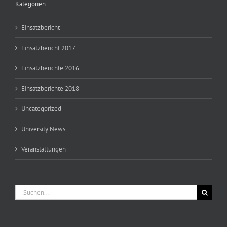
Kategorien
Einsatzbericht
Einsatzbericht 2017
Einsatzberichte 2016
Einsatzberichte 2018
Uncategorized
University News
Veranstaltungen
Suche
nach: